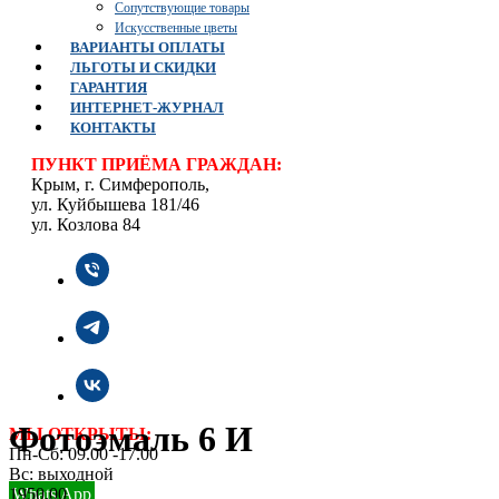
Сопутствующие товары
Искусственные цветы
ВАРИАНТЫ ОПЛАТЫ
ЛЬГОТЫ И СКИДКИ
ГАРАНТИЯ
ИНТЕРНЕТ-ЖУРНАЛ
КОНТАКТЫ
ПУНКТ ПРИЁМА ГРАЖДАН:
Крым, г. Симферополь,
ул. Куйбышева 181/46
ул. Козлова 84
Фотоэмаль 6 И
МЫ ОТКРЫТЫ:
Пн-Сб: 09.00 -17.00
Вс: выходной
1950,00
Whats App