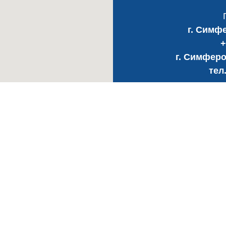
г. Симфе
+
г. Симферо
тел