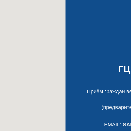
Г
Приём граждан ве
(предварите
EMAIL:
SA