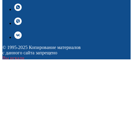
© 1995-2025 Копирование материалов
с данного сайта запрещено
Вы искали
Памятники Симферополь
Памятники Симферополь цены
Памятники на могилу в Симферополе
Купить памятник в Симферополе
Изготовление памятников в Симферополе
Каталог
Памятники из гранита
Памятники из мрамора
Металлические памятники
Оградки
Столы и лавки