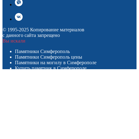
© 1995-2025 Копирование материалов
с данного сайта запрещено
Вы искали
Памятники Симферополь
Памятники Симферополь цены
Памятники на могилу в Симферополе
Купить памятник в Симферополе
Изготовление памятников в Симферополе
Каталог
Памятники из гранита
Памятники из мрамора
Металлические памятники
Оградки
Столы и лавки
Мемориальные комплексы
Интернет-журнал