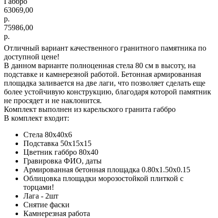
Габбро
63069,00
р.
75986,00
р.
Отличный вариант качественного гранитного памятника по
доступной цене!
В данном варианте полноценная стела 80 см в высоту, на
подставке и камнерезной работой. Бетонная армированная
площадка заливается на две лаги, что позволяет сделать еще
более устойчивую конструкцию, благодаря которой памятник
не просядет и не наклонится.
Комплект выполнен из карельского гранита габбро
В комплект входит:
Стела 80х40х6
Подставка 50х15х15
Цветник габбро 80х40
Гравировка ФИО, даты
Армированная бетонная площадка 0.80х1.50х0.15
Облицовка площадки морозостойкой плиткой с
торцами!
Лага - 2шт
Снятие фаски
Камнерезная работа