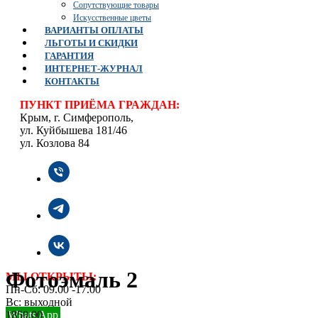
Сопутствующие товары
Искусственные цветы
ВАРИАНТЫ ОПЛАТЫ
ЛЬГОТЫ И СКИДКИ
ГАРАНТИЯ
ИНТЕРНЕТ-ЖУРНАЛ
КОНТАКТЫ
ПУНКТ ПРИЁМА ГРАЖДАН:
Крым, г. Симферополь,
ул. Куйбышева 181/46
ул. Козлова 84
Фотоэмаль 2
МЫ ОТКРЫТЫ:
Пн-Сб: 09.00 -17.00
Вс: выходной
1850,00
Whats App