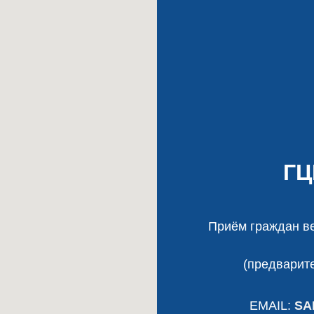
Г
Приём граждан ве
(предварите
EMAIL:
SA