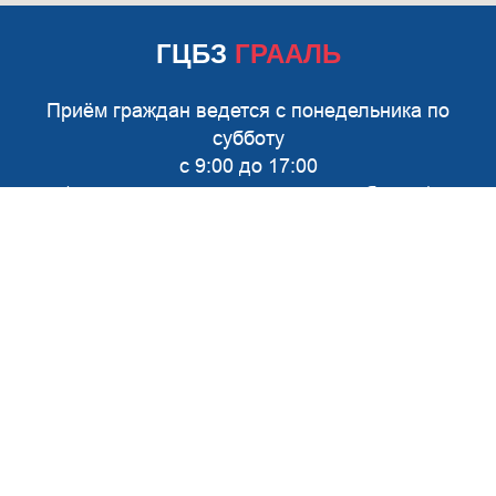
ГЦБЗ
ГРААЛЬ
Приём граждан ведется с понедельника по
субботу
с 9:00 до 17:00
(предварительная запись не требуется)
EMAIL:
SALES@RITUAL-CRIMEA.RU
ПУНКТ ПРИЁМА:
г. Симферополь, ул. Козлова 84
+7 (978) 528-24-09
г. Симферополь, ул. Кечкеметская 58
тел.:
+7 (978) 928-92-49