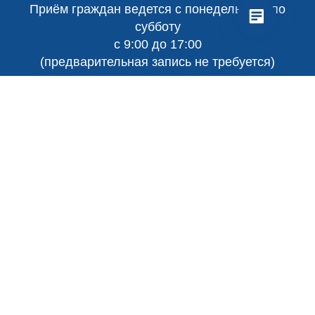
Приём граждан ведется с понедельника по
субботу
с 9:00 до 17:00
(предварительная запись не требуется)
EMAIL:
SALES@RITUAL-CRIMEA.RU
ПУНКТ ПРИЁМА:
г. Симферополь, ул. Козлова 84
+7 (978) 528-24-09
г. Симферополь, ул. Кечкеметская 58
тел.:
+7 (978) 928-92-49