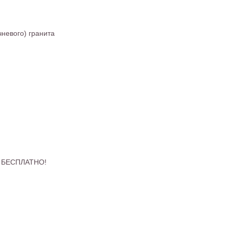
чневого) гранита
 - БЕСПЛАТНО!